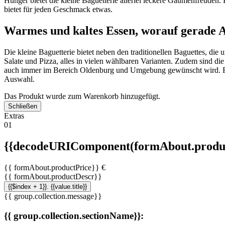
Hunger bietet die kleine Baguetterie allerlei leckere Gaumenfreuden.
bietet für jeden Geschmack etwas.
Warmes und kaltes Essen, worauf gerade Ap
Die kleine Baguetterie bietet neben den traditionellen Baguettes, di
Salate und Pizza, alles in vielen wählbaren Varianten. Zudem sind di
auch immer im Bereich Oldenburg und Umgebung gewünscht wird. Für d
Auswahl.
Das Produkt wurde zum Warenkorb hinzugefügt.
Schließen
Extras
01
{{decodeURIComponent(formAbout.produc
{{ formAbout.productPrice}} €
{{ formAbout.productDescr}}
{{$index + 1}}. {{value.title}}
{{ group.collection.message}}
{{ group.collection.sectionName}}: