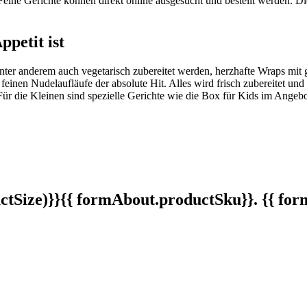
 Feine Gerichte können direkt online ausgesucht und bestellt werden. 
petit ist
e unter anderem auch vegetarisch zubereitet werden, herzhafte Wraps m
e feinen Nudelaufläufe der absolute Hit. Alles wird frisch zubereitet
ie Kleinen sind spezielle Gerichte wie die Box für Kids im Angebot u
tSize)}}
{{ formAbout.productSku}}. {{ f