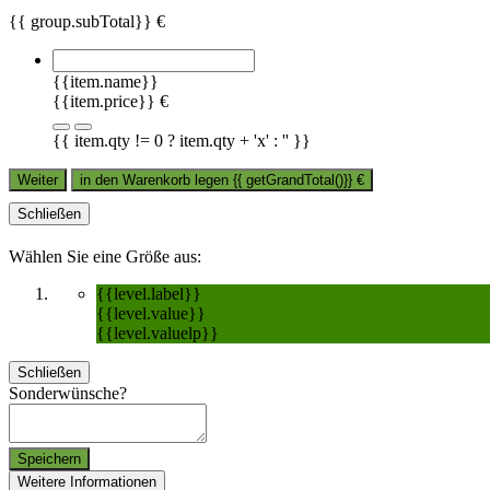
{{ group.subTotal}} €
{{item.name}}
{{item.price}} €
{{ item.qty != 0 ? item.qty + 'x' : '' }}
Weiter
in den Warenkorb legen
{{ getGrandTotal()}}
€
Schließen
Wählen Sie eine Größe aus:
{{level.label}}
{{level.value}}
{{level.valuelp}}
Schließen
Sonderwünsche?
Speichern
Weitere Informationen