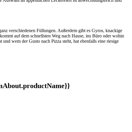
Die Auswahl an appetitlichen Leckereien ist abwechslungsreich und
it ganz verschiedenen Füllungen. Außerdem gibt es Gyros, knackige
 und kommt auf dem schnellsten Weg nach Hause, ins Büro oder wohin
nd wem der Gusto nach Pizza steht, hat ebenfalls eine riesige
ormAbout.productName}}